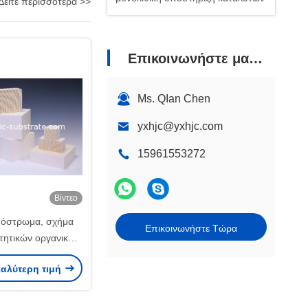
Δείτε περισσότερα >>
Επικοινωνήστε μαζί μας
Ms. QIan Chen
yxhjc@yxhjc.com
15961553272
Βίντεο
πόστρωμα, σχήμα
Επικοινωνήστε Τώρα
τητικών οργανικών
νώσεων
καλύτερη τιμή