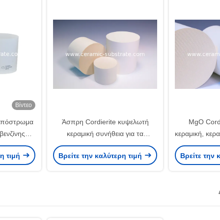
Βίντεο
 υπόστρωμα
Άσπρη Cordierite κυψελωτή
MgO Cordi
βενζίνης
κεραμική συνήθεια για τα
κεραμική, κερ
τοκίνητο
υποστρώματα Ποε
ελεφα
ρη τιμή
Βρείτε την καλύτερη τιμή
Βρείτε την 