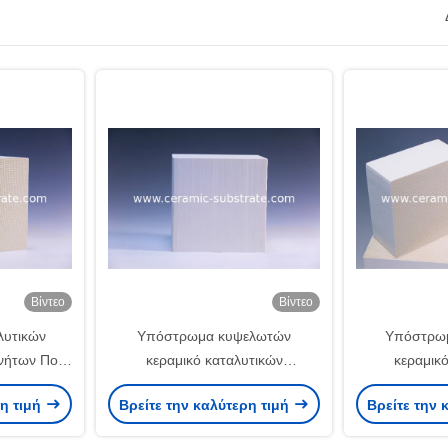
Βίντεο
Βίντεο
λυτικών
Υπόστρωμα κυψελωτών
Υπόστρω
νήτων Ποε
κεραμικό καταλυτικών
κεραμικ
 αερίου
μετατροπέων για το αυτοκίνητο
μετατροπ
ρη τιμή
Βρείτε την καλύτερη τιμή
Βρείτε την 
αυ