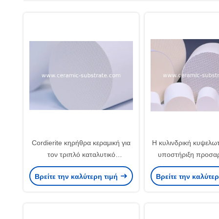
Cordierite κηρήθρα κεραμική για
Η κυλινδρική κυψελω
τον τριπλό καταλυτικό
υποστήριξη προσαρ
μετατροπέα
τους καταλυτικούς μ
Βρείτε την καλύτερη τιμή
Βρείτε την καλύτε