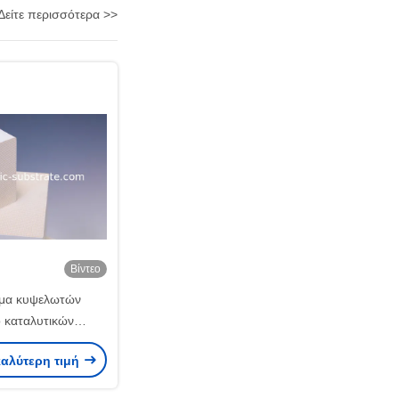
Δείτε περισσότερα >>
Βίντεο
μα κυψελωτών
ό καταλυτικών
έων Ποε για το
καλύτερη τιμή
τοκίνητο