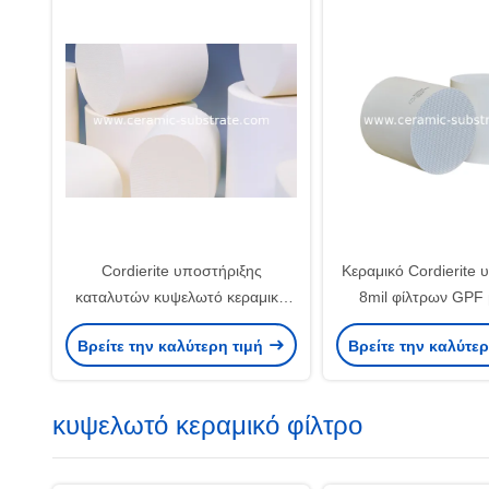
Cordierite υποστήριξης
Κεραμικό Cordierite
καταλυτών κυψελωτό κεραμικό
8mil φίλτρων GPF 
λευκό για TWC
μοριακό για το αυ
Βρείτε την καλύτερη τιμή
Βρείτε την καλύτε
κυψελωτό κεραμικό φίλτρο