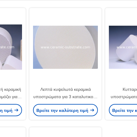
τή κεραμική
Λεπτά κυψελωτά κεραμικά
Κυτταρ
μόζει για
υποστρώματα για 3 καταλυτικούς
υποστρώματα 
ετατροπείς
μετατροπείς τρόπων
κα
ρη τιμή
Βρείτε την καλύτερη τιμή
Βρείτε την 