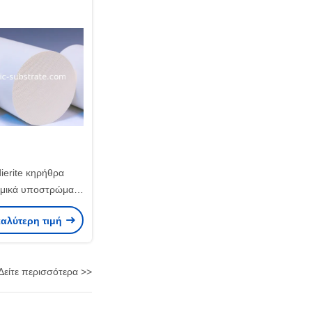
erite κηρήθρα
αμικά υποστρώματα
ντόδοντου
καλύτερη τιμή
Δείτε περισσότερα >>