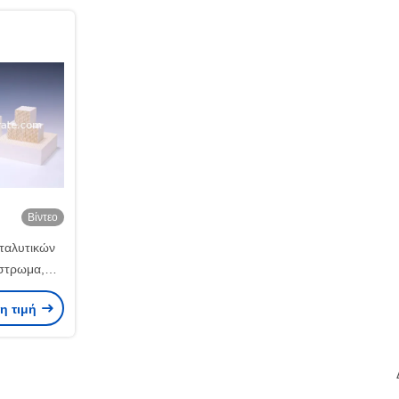
Βίντεο
αταλυτικών
στρωμα,
υνήθειας
ρη τιμή