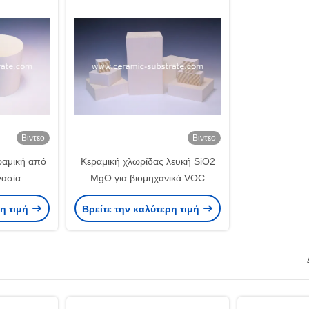
Βίντεο
Βίντεο
ραμική από
Κεραμική χλωρίδας λευκή SiO2
γασία
MgO για βιομηχανικά VOC
 αποβλήτων
ρη τιμή
Βρείτε την καλύτερη τιμή