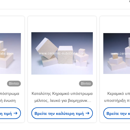
Βίντεο
Βίντεο
 υπόστρωμα
Καταλύτης Κηραμικό υπόστρωμα
Κεραμικό υ
κή ένωση
μέλιτος, λευκό για βιομηχανικά
υποστήριξη π
VOC
ε
ρη τιμή
Βρείτε την καλύτερη τιμή
Βρείτε την 