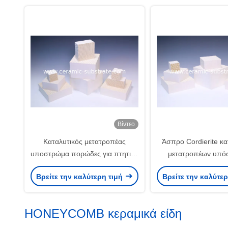
Βίντεο
Καταλυτικός μετατροπέας
Άσπρο Cordierite κ
υποστρώμα πορώδες για πτητική
μετατροπέων υπό
οργανική ένωση
άσπρη κεραμική σ
Βρείτε την καλύτερη τιμή
Βρείτε την καλύτε
HONEYCOMB κεραμικά είδη