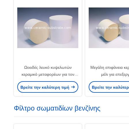
Ωοειδές λευκό κυψελωτών
Μεγάλη επιφάνεια κε
κεραμικό μεταφορέων για τον
μέλι για επεξερ
καθαρισμό αερίου εξάτμισης
βιομηχανικών αερίων
Βρείτε την καλύτερη τιμή
Βρείτε την καλύτε
Φίλτρο σωματιδίων βενζίνης