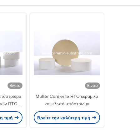
Βίντεο
Βίντεο
υπόστρωμα
Mullite Cordierite RTO κεραμικό
υτών RTO
κυψελωτό υπόστρωμα
ρη τιμή
Βρείτε την καλύτερη τιμή