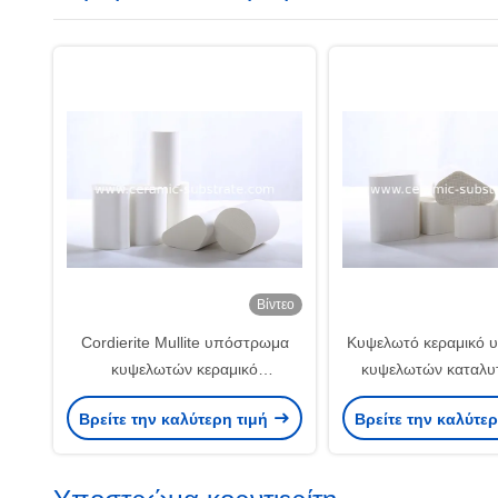
Βίντεο
Cordierite Mullite υπόστρωμα
Κυψελωτό κεραμικό 
κυψελωτών κεραμικό
κυψελωτών καταλ
καταλυτικών μετατροπέων
κεραμικό
Βρείτε την καλύτερη τιμή
Βρείτε την καλύτε
κορούνδιου