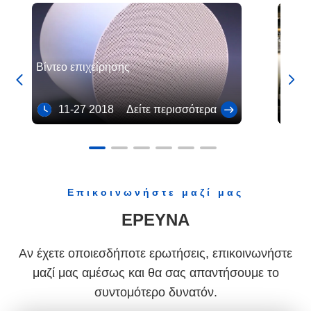
Υπόστρωμα καταλυτικών μετατροπέων μοτοσικλετών με την υψηλής θερμοκρασίας αντίσταση
Cordierite υψηλή διάρκεια φίλτρων υποστρωμάτων diesel μοριακή άσπρη κεραμική
Βίντεο επιχείρησης
Η ετα


εμπορ
11-27 2018
Δείτε περισσότερα
10
Επικοινωνήστε μαζί μας
ΕΡΕΥΝΑ
Αν έχετε οποιεσδήποτε ερωτήσεις, επικοινωνήστε
μαζί μας αμέσως και θα σας απαντήσουμε το
συντομότερο δυνατόν.