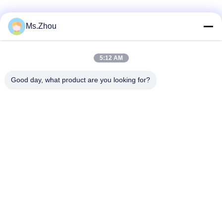
Μέσα Κοινωνικής Δικτύωσης
Ms.Zhou
5:12 AM
Γρήγορη επικοινωνία
Good day, what product are you looking for?
Τηλεφώνημα
86-0510-87189500
Ηλεκτρονικό
yxhjc@yxhjc.com
Διεύθυνση
Κωμόπολη Dingshu, πόλη Yixing, επαρχία Jiangsu
Πολιτική απορρήτου
|
Sitemap
Κίνα Καλή ποιότητα Κεραμικά υποστρώματα Προμηθευτής.