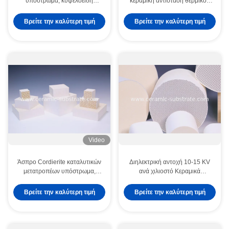
υπόστρωμα, κυψελοειδή
κεραμική αντίσταση θερμικού
υποστρώματα καταλυτών
κλονισμού μεταφορέων της
κεραμικής
Βρείτε την καλύτερη τιμή
Βρείτε την καλύτερη τιμή
Video
Άσπρο Cordierite καταλυτικών
Διηλεκτρική αντοχή 10-15 KV
μετατροπέων υπόστρωμα,
ανά χιλιοστό Κεραμικά
άσπρη κεραμική συνήθειας
Υποστρώματα με Εσωτερική
Επίστρωση Μήκος κύματος
Βρείτε την καλύτερη τιμή
Βρείτε την καλύτερη τιμή
λέιζερ 355 Nm Κατάλληλο για
Βιομηχανική χρήση