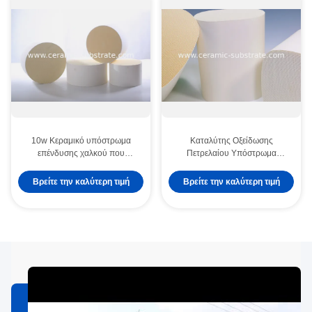
10w Κεραμικό υπόστρωμα
Καταλύτης Οξείδωσης
επένδυσης χαλκού που
Πετρελαίου Υπόστρωμα
προσφέρει εσωτερικό είδος
Νιτριδίου του Αλουμινίου AlN
επικάλυψης που παρέχει
Υπόστρωμα Ισχύς 7W Παροχή
Βρείτε την καλύτερη τιμή
Βρείτε την καλύτερη τιμή
θερμική διαχείριση και
Θερμικής Μεταφοράς για
ηλεκτρική απόδοση μόνωσης
Ημιαγωγικές Συσκευές