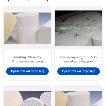
Καταλύτης Οξείδωσης
Διηλεκτρική αντοχή 10-15 KV
Πετρελαίου Υπόστρωμα
ανά χιλιοστό Κεραμικό
Νιτριδίου του Αλουμινίου AlN
Υπόστρωμα Νιτριδίου του
Υπόστρωμα Ισχύς 7W Παροχή
Αλουμινίου AlN που
Βρείτε την καλύτερη τιμή
Βρείτε την καλύτερη τιμή
Θερμικής Μεταφοράς για
χρησιμοποιείται σε φωτισμό
Ημιαγωγικές Συσκευές
LED και ηλεκτρονικές συσκευές
υψηλής ισχύος