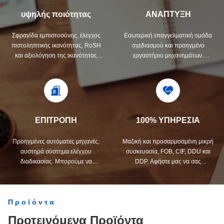
υψηλής ποιότητας
ΑΝΑΠΤΥΞΗ
Σφραγίδα εμπιστοσύνης, έλεγχος
Εσωτερική επαγγελματική ομάδα
πιστοληπτικής ικανότητας, RoSH
σχεδιασμού και προηγμένο
και αξιολόγηση της ικανότητας
εργαστήριο μηχανημάτων.
προμηθευτή. Η εταιρεία έχει
Μπορούμε να συνεργαστούμε για
αυστηρό σύστημα ελέγχου
την ανάπτυξη των προϊόντων που
ποιότητας και επαγγελματικό
χρειάζεστε.
εργαστήριο δοκιμών.
ΕΠΙΤΡΟΠΗ
100% ΥΠΗΡΕΣΙΑ
Προηγμένες αυτόματες μηχανές,
Μαζική και προσαρμοσμένη μικρή
αυστηρά σύστημα ελέγχου
συσκευασία, FOB, CIF, DDU και
διαδικασίας. Μπορούμε να
DDP. Αφήστε μας να σας
κατασκευάσουμε όλα τα ηλεκτρικά
βοηθήσουμε να βρείτε την
τερματικά πέρα από τη ζήτηση σας.
καλύτερη λύση για όλες τις
ανησυχίες σας.
Προϊόντα
Προτεινόμενα Προϊόντα