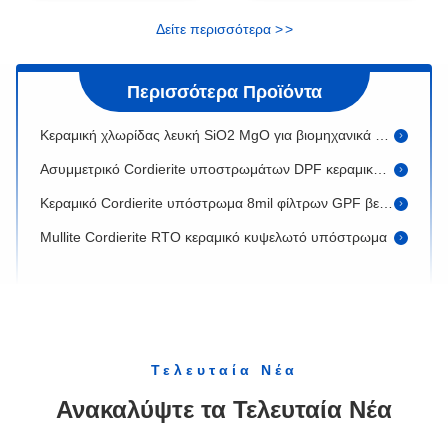
Υψηλά κεραμικά υποστρώματα 200 πορώδους μοριακό φίλτρο diesel CPSI κεραμικό
Δείτε περισσότερα
>
>
Στρογγυλό Cordierite κυψελωτό κεραμικό υπόστρωμα 100 Dpf πυκνότητα 200 κυττάρων CPSI
Υπόστρωμα Cordierite Diesel Particulate Filter Λευκό υψηλής πορώσματος
Περισσότερα Προϊόντα
Κεραμική χλωρίδας λευκή SiO2 MgO για βιομηχανικά VOC
Ασυμμετρικό Cordierite υποστρωμάτων DPF κεραμικό μοριακό φίλτρο diesel
Κεραμικό Cordierite υπόστρωμα 8mil φίλτρων GPF βενζίνης μοριακό για το αυτοκίνητο
Mullite Cordierite RTO κεραμικό κυψελωτό υπόστρωμα
Κυψελωτό κεραμικό υπόστρωμα κυψελωτών καταλυτών RTO κεραμικό
Cordierite Mullite υπόστρωμα κυψελωτών κεραμικό καταλυτικών μετατροπέων κορούνδιου
Cordierite SCR εγγράφου DPF POC κυψελωτό κεραμικό υπόστρωμα καταλυτών
Βιομηχανικό κυψελωτό κεραμικό υπόστρωμα από τη βιομηχανία
Τελευταία Νέα
Cordierite υπόστρωμα κυψελωτών κεραμικό καταλυτών για τον εξαγνιστή αερίου εξάτμισης αυτοκινήτων
Ανακαλύψτε τα Τελευταία Νέα
Κεραμικό κεραμικό κυψελωτό υπόστρωμα θερμαστρών κυψελωτού αερίου για RCO