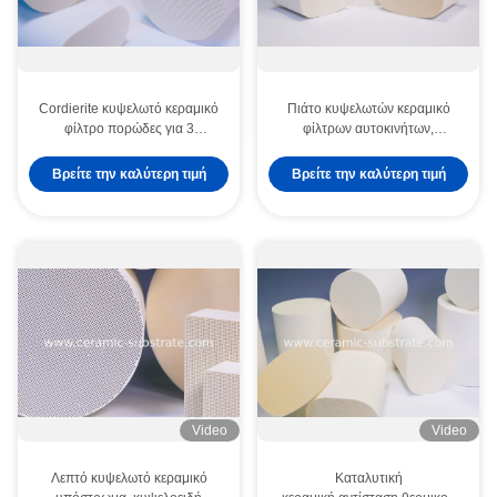
Cordierite κυψελωτό κεραμικό
Πιάτο κυψελωτών κεραμικό
φίλτρο πορώδες για 3
φίλτρων αυτοκινήτων,
καταλυτικούς μετατροπείς
πορώδης κεραμικός για τον
τρόπων
καταλυτικό μετατροπέα
Βρείτε την καλύτερη τιμή
Βρείτε την καλύτερη τιμή
Video
Video
Λεπτό κυψελωτό κεραμικό
Καταλυτική