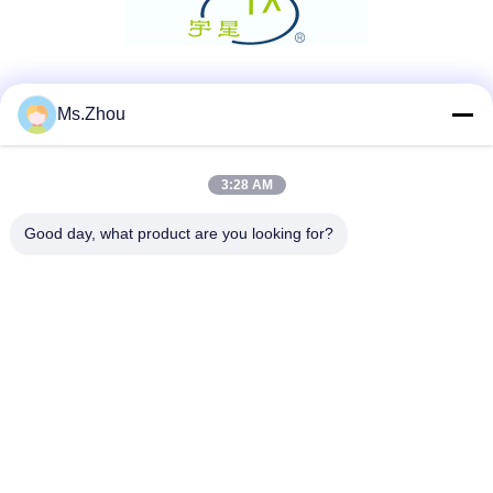
Μέσα Κοινωνικής Δικτύωσης
Ms.Zhou
3:28 AM
Γρήγορη επικοινωνία
Good day, what product are you looking for?
Τηλεφώνημα
86-0510-87189500
Ηλεκτρονικό
yxhjc@yxhjc.com
Διεύθυνση
Κωμόπολη Dingshu, πόλη Yixing, επαρχία Jiangsu