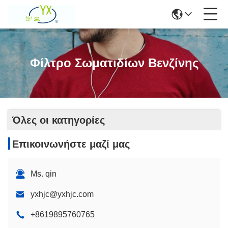
Φίλτρο Σωματιδίων Βενζίνης
Όλες οι κατηγορίες
Επικοινωνήστε μαζί μας
Ms. qin
yxhjc@yxhjc.com
+8619895760765