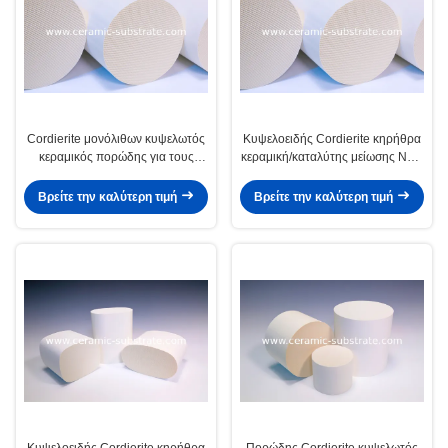
Cordierite μονόλιθων κυψελωτός
Κυψελοειδής Cordierite κηρήθρα
κεραμικός πορώδης για τους
κεραμική/καταλύτης μείωσης NOX
καταλυτικούς μετατροπείς
για το αυτοκίνητο
Βρείτε την καλύτερη τιμή
Βρείτε την καλύτερη τιμή
Κυψελοειδής Cordierite κηρήθρα
Πορώδης Cordierite κυψελωτός