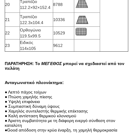
Τραπέζιο
20
8788
112.2×92×152.4
Τραπέζιο
21
10336
122.3x104.4
Ορθογώνιο
22
10529
119.5x99.5
Ειδικός
23
9612
114x105
ΠΑΡΑΤΗΡΗΣΗ: Το
ΜΕΓΕΘΟΣ
μπορεί να σχεδιαστεί από τον
πελάτη
Ανταγωνιστικό πλεονέκτημα:
● Λεπτό πάχος τοίχων
● Πτώση χαμηλής πίεσης
● Υψηλή επιφάνεια
● Συμπιεστική δύναμη ύψους
● Χαμηλός συντελεστής θερμικής επέκτασης
● Καλή αντίσταση θερμικού κλονισμού
● Άριστη συμβατότητα με τη διάφορη ενεργό σύνθεση στον
καταλύτη
●Good απόδοση στην κρύα έναρξη, τη χαμηλή θερμοκρασία