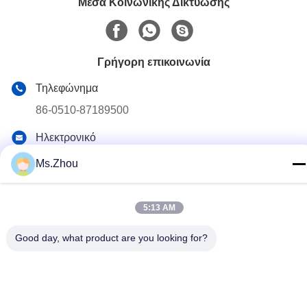
Μέσα Κοινωνικής Δικτύωσης
Γρήγορη επικοινωνία
Τηλεφώνημα
86-0510-87189500
Ηλεκτρονικό
yxhjc@yxhjc.com
Ms.Zhou
Διεύθυνση
Κωμόπολη Dingshu, πόλη Yixing, επαρχία Jiangsu
5:13 AM
Good day, what product are you looking for?
Πολιτική απορρήτου
|
Sitemap
Κίνα Καλή ποιότητα Κεραμικά υποστρώματα Προμηθευτής.
Πνευματικά δικαιώματα © 2013-2026 Jiangsu Province Yixing
Nonmetallic Chemical Machinery Factory Co.,Ltd . Όλα τα