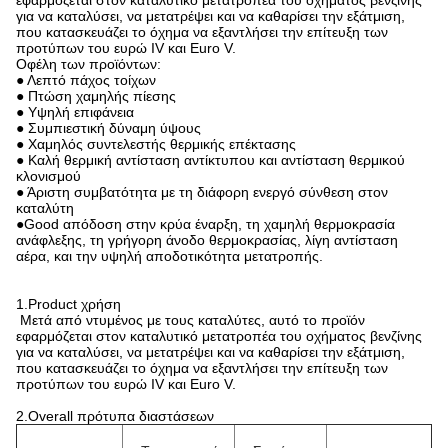
εφαρμόζεται στον καταλυτικό μετατροπέα του οχήματος βενζίνης
για να καταλύσει, να μετατρέψει και να καθαρίσει την εξάτμιση,
που κατασκευάζει το όχημα να εξαντλήσει την επίτευξη των
προτύπων του ευρώ IV και Euro V.
Οφέλη των προϊόντων:
● Λεπτό πάχος τοίχων
● Πτώση χαμηλής πίεσης
● Υψηλή επιφάνεια
● Συμπιεστική δύναμη ύψους
● Χαμηλός συντελεστής θερμικής επέκτασης
● Καλή θερμική αντίσταση αντίκτυπου και αντίσταση θερμικού
κλονισμού
● Άριστη συμβατότητα με τη διάφορη ενεργό σύνθεση στον
καταλύτη
●Good απόδοση στην κρύα έναρξη, τη χαμηλή θερμοκρασία
ανάφλεξης, τη γρήγορη άνοδο θερμοκρασίας, λίγη αντίσταση
αέρα, και την υψηλή αποδοτικότητα μετατροπής.
1.Product χρήση
Μετά από ντυμένος με τους καταλύτες, αυτό το προϊόν
εφαρμόζεται στον καταλυτικό μετατροπέα του οχήματος βενζίνης
για να καταλύσει, να μετατρέψει και να καθαρίσει την εξάτμιση,
που κατασκευάζει το όχημα να εξαντλήσει την επίτευξη των
προτύπων του ευρώ IV και Euro V.
2.Overall πρότυπα διαστάσεων