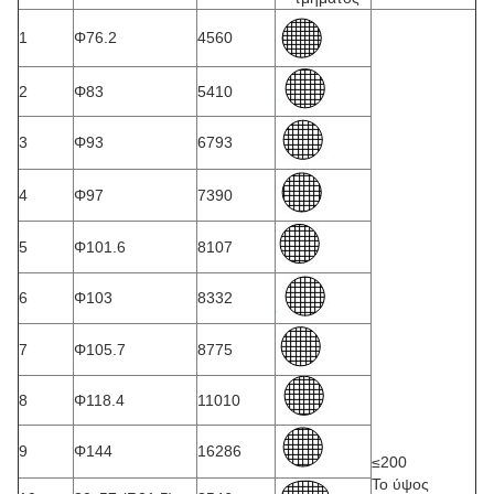
1
Φ76.2
4560
2
Φ83
5410
3
Φ93
6793
4
Φ97
7390
5
Φ101.6
8107
6
Φ103
8332
7
Φ105.7
8775
8
Φ118.4
11010
9
Φ144
16286
≤200
Το ύψος