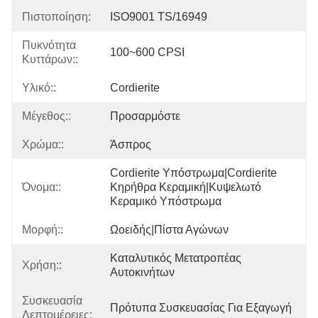
Πιστοποίηση:
ISO9001 TS/16949
Πυκνότητα
100~600 CPSI
Κυττάρων::
Υλικό::
Cordierite
Μέγεθος::
Προσαρμόστε
Χρώμα::
Άσπρος
Cordierite Υπόστρωμα|cordierite 
Όνομα::
Κηρήθρα Κεραμική|κυψελωτό 
Κεραμικό Υπόστρωμα
Μορφή::
Ωοειδής|πίστα Αγώνων
Καταλυτικός Μετατροπέας 
Χρήση::
Αυτοκινήτων
Συσκευασία
Πρότυπα Συσκευασίας Για Εξαγωγή
Λεπτομέρειες: