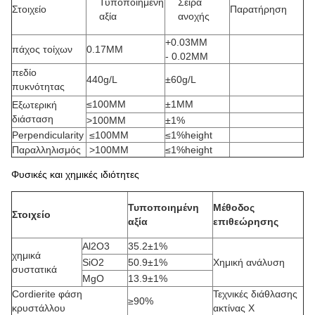
Τυποποιημένη
Σειρά
Στοιχείο
Παρατήρηση
αξία
ανοχής
+0.03MM
πάχος τοίχων
0.17MM
- 0.02MM
πεδίο
440g/L
±60g/L
πυκνότητας
≤100MM
±1MM
Εξωτερική
διάσταση
>100MM
±1%
Perpendicularity
≤100MM
≤1%height
Παραλληλισμός
>100MM
≤1%height
Φυσικές και χημικές ιδιότητες
Τυποποιημένη
Μέθοδος
Στοιχείο
αξία
επιθεώρησης
Al2O3
35.2±1%
χημικά
SiO2
50.9±1%
Χημική ανάλυση
συστατικά
MgO
13.9±1%
Cordierite φάση
Τεχνικές διάθλασης
≥90%
κρυστάλλου
ακτίνας X