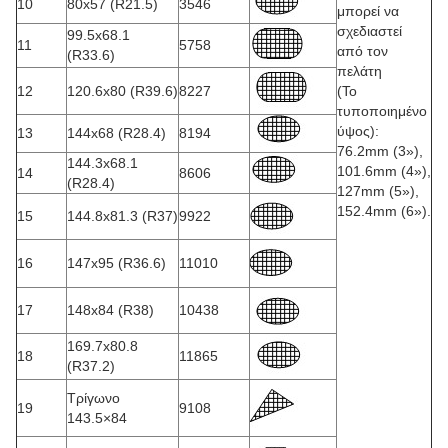
10
80x57 (R21.5)
3546
μπορεί να
σχεδιαστεί
99.5x68.1
11
5758
από τον
(R33.6)
πελάτη
12
120.6x80 (R39.6)
8227
(Το
τυποποιημένο
ύψος):
13
144x68 (R28.4)
8194
76.2mm (3»),
144.3x68.1
101.6mm (4»),
14
8606
(R28.4)
127mm (5»),
152.4mm (6»).
15
144.8x81.3 (R37)
9922
16
147x95 (R36.6)
11010
17
148x84 (R38)
10438
169.7x80.8
18
11865
(R37.2)
Τρίγωνο
19
9108
143.5×84