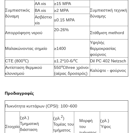
AA xis
≥15 MPA
Συμπιεστικός
Συμπιεστική τεχνική
BA xis
≥2 MPA
δύναμη
δύναμης
Ασβέστιο
≥0.15 MPA
xis
20-26%
Απορρόφηση νερού
Στάθμιση methord
Υψηλής
Μαλακώνοντας σημείο
≥1400
θερμοκρασίας
φούρνος
CTE (800℃)
≤1.2*10-6/℃
Dil PC 402 Netzsch
Αντίσταση θερμικού
550℃three χρόνοι
Καλύψτε - φούρνος
κλονισμού
(αέρας δροσερός)
Προδιαγραφές
Πυκνότητα κυττάρων (CPSI): 100~600
2
(χιλ.)
(χιλ.
)
Μορφή
(χιλ.)
Τμηματική
Τομέας του
Στοιχείο
του
Ύψος
διάσταση
τμήματος
τμήματος