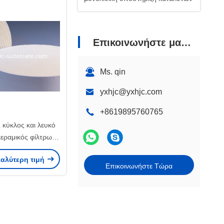
Επικοινωνήστε μαζί μας
Ms. qin
yxhjc@yxhjc.com
+8619895760765
 κύκλος και λευκό
εραμικός φίλτρων
SCR
καλύτερη τιμή
Επικοινωνήστε Τώρα