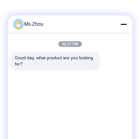
Ms.Zhou
Γρήγορη επικοινωνία
11:17 PM
Τηλεφώνημα
86-0510-87189500
Good day, what product are you looking 
for?
Ηλεκτρονικό
yxhjc@yxhjc.com
Διεύθυνση
Κωμόπολη Dingshu, πόλη Yixing, επαρχία
Jiangsu