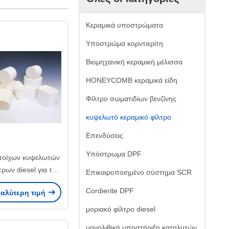
Κεραμικά υποστρώματα
Υποστρώμα κορντιερίτη
Βιομηχανική κεραμική μέλισσα
HONEYCOMB κεραμικά είδη
Φίλτρο σωματιδίων βενζίνης
κυψελωτό κεραμικό φίλτρο
Επενδύσεις
Υπόστρωμα DPF
τοίχων κυψελωτών
τρων diesel για το
Επικαιροποιημένο σύστημα SCR
Ποε
Cordierite DPF
καλύτερη τιμή
μοριακό φίλτρο diesel
μονολιθική υποστήριξη καταλυτών