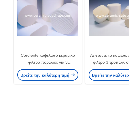
Cordierite κυψελωτό κεραμικό
Λεπτύντε το κυψελωτ
φίλτρο πορώδες για 3
φίλτρο 3 τρόπων, 
καταλυτικούς μετατροπείς
Cordierite υπό
Βρείτε την καλύτερη τιμή
Βρείτε την καλύτε
τρόπων