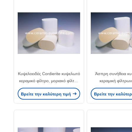
Κυψελοειδές Cordierite κυψελωτό
Άσπρη συνήθεια κ
κεραμικό φίλτρο, μοριακό φίλτρο
κεραμική φίλτρων 
diesel
υποστηρίξεις κα
Βρείτε την καλύτερη τιμή
Βρείτε την καλύτε