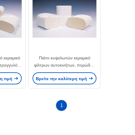
ό κεραμικό
Πιάτο κυψελωτών κεραμικό
στρογγυλό
φίλτρων αυτοκινήτων, πορώδης
στρωμα
κεραμικός για τον καταλυτικό
ρη τιμή
Βρείτε την καλύτερη τιμή
μετατροπέα
1