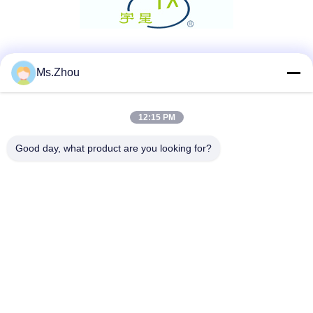
Μέσα Κοινωνικής Δικτύωσης
Ms.Zhou
12:15 PM
Γρήγορη επικοινωνία
Good day, what product are you looking for?
Τηλεφώνημα
86-0510-87189500
Ηλεκτρονικό
yxhjc@yxhjc.com
Διεύθυνση
Κωμόπολη Dingshu, πόλη Yixing, επαρχία Jiangsu