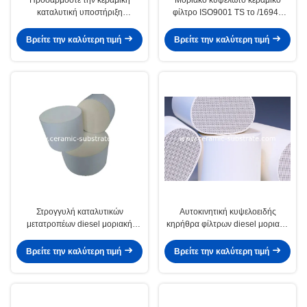
καταλυτική υποστήριξη
φίλτρο ISO9001 TS το /16949
υποστρωμάτων πυκνότητα 100 -
diesel χρώματος ελεφαντόδοντου
200 κυττάρων CPSI
Βρείτε την καλύτερη τιμή
Βρείτε την καλύτερη τιμή
Στρογγυλή καταλυτικών
Αυτοκινητική κυψελοειδής
μετατροπέων diesel μοριακή
κηρήθρα φίλτρων diesel μοριακή
αυτοκινήτων αποδοτικότητα
κεραμική για το αυτοκίνητο
διήθησης φίλτρων υψηλή
Βρείτε την καλύτερη τιμή
Βρείτε την καλύτερη τιμή