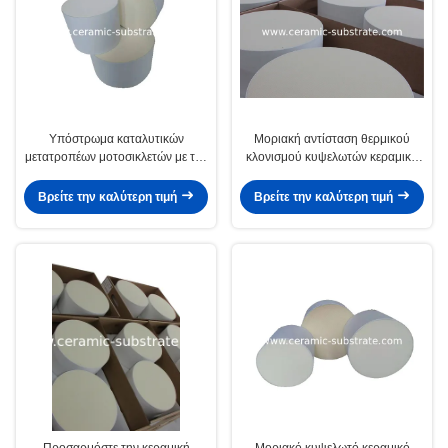
Υπόστρωμα καταλυτικών
Μοριακή αντίσταση θερμικού
μετατροπέων μοτοσικλετών με την
κλονισμού κυψελωτών κεραμική
υψηλής θερμοκρασίας αντίσταση
υποστρωμάτων φίλτρων diesel
αυτοκινήτων
Βρείτε την καλύτερη τιμή
Βρείτε την καλύτερη τιμή
Προσαρμόστε την κεραμική
Μοριακό κυψελωτό κεραμικό