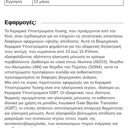
Εγγύηση
12 μήνες
Εφαρμογές:
Τα Κεραμικά Υποστρώματα Yuxing, που προέρχονται από την
Κίνα, είναι σχεδιασμένα για να πληρούν τις απαιτητικές απαιτήσεις
διαφόρων εφαρμογών υψηλής απόδοσης. Αυτά τα Βιομηχανικά
Κεραμικά Υποστρώματα φημίζονται για την εξαιρετική διηλεκτρική
τους αντοχή, που κυμαίνεται από 10 έως 15 KV/mm,
εξασφαλίζοντας αξιόπιστη ηλεκτρική μόνωση σε κρίσιμα
περιβάλλοντα. Διαθέσιμα σε υλικά όπως Alumina (Al2O3), Νιτρίδιο
του Αλουμινίου (AlN) και Νιτρίδιο του Πυριτίου (Si3N4), αυτά τα
υποστρώματα προσφέρουν ευελιξία και ανθεκτικότητα
προσαρμοσμένα σε διάφορες βιομηχανικές ανάγκες.
Μία από τις κύριες περιπτώσεις εφαρμογής για τα Κεραμικά
Υποστρώματα Yuxing είναι στα ηλεκτρονικά ισχύος, ιδιαίτερα ως
Κεραμικά Υποστρώματα IGBT. Οι εξαιρετικές τους ιδιότητες
θερμικής αγωγιμότητας και ηλεκτρικής μόνωσης τα καθιστούν
ιδανικά για χρήση σε μονάδες Insulated Gate Bipolar Transistor
(IGBT), οι οποίες απαιτούν αποτελεσματική απαγωγή θερμότητας
και ηλεκτρική μόνωση. Αυτό εξασφαλίζει βελτιωμένη απόδοση και
μακροζωία των συσκευών ισχύος στους τομείς της
αυτοκινητοβιομηχανίας, των ανανεώσιμων πηγών ενέργειας και