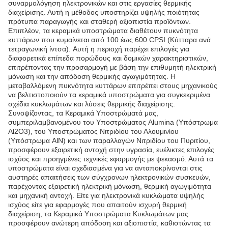
συναρμολόγηση ηλεκτρονικών και στις εργασίες θερμικής
διαχείρισης. Αυτή η μέθοδος υποστηρίζει υψηλής ποιότητας
πρότυπα παραγωγής και σταθερή αξιοπιστία προϊόντων.
Επιπλέον, τα κεραμικά υποστρώματα διαθέτουν πυκνότητα
κυττάρων που κυμαίνεται από 100 έως 600 CPSI (Κύτταρα ανά
τετραγωνική ίντσα). Αυτή η περιοχή παρέχει επιλογές για
διαφορετικά επίπεδα πορώδους και δομικών χαρακτηριστικών,
επιτρέποντας την προσαρμογή με βάση την επιθυμητή ηλεκτρική
μόνωση και την απόδοση θερμικής αγωγιμότητας. Η
μεταβαλλόμενη πυκνότητα κυττάρων επιτρέπει στους μηχανικούς
να βελτιστοποιούν τα κεραμικά υποστρώματα για συγκεκριμένα
σχέδια κυκλωμάτων και λύσεις θερμικής διαχείρισης.
Συνοψίζοντας, τα Κεραμικά Υποστρώματά μας,
συμπεριλαμβανομένου του Υποστρώματος Alumina (Υπόστρωμα
Al2O3), του Υποστρώματος Νιτριδίου του Αλουμινίου
(Υπόστρωμα AlN) και των παραλλαγών Νιτριδίου του Πυριτίου,
προσφέρουν εξαιρετική αντοχή στην υγρασία, ευέλικτες επιλογές
ισχύος και προηγμένες τεχνικές εφαρμογής με ψεκασμό. Αυτά τα
υποστρώματα είναι σχεδιασμένα για να ανταποκρίνονται στις
αυστηρές απαιτήσεις των σύγχρονων ηλεκτρονικών συσκευών,
παρέχοντας εξαιρετική ηλεκτρική μόνωση, θερμική αγωγιμότητα
και μηχανική αντοχή. Είτε για ηλεκτρονικά κυκλώματα υψηλής
ισχύος είτε για εφαρμογές που απαιτούν ισχυρή θερμική
διαχείριση, τα Κεραμικά Υποστρώματα Κυκλωμάτων μας
προσφέρουν ανώτερη απόδοση και αξιοπιστία, καθιστώντας τα