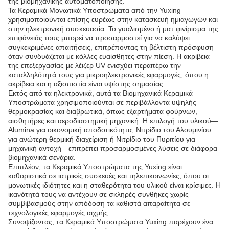
της βιομηχανικής αυτοματοποίησης.
Τα Κεραμικά Μονωτικά Υποστρώματα από την Yuxing
χρησιμοποιούνται επίσης ευρέως στην κατασκευή ημιαγωγών και
στην ηλεκτρονική συσκευασία. Το γυαλισμένο ή ματ φινίρισμα της
επιφάνειάς τους μπορεί να προσαρμοστεί για να καλύψει
συγκεκριμένες απαιτήσεις, επιτρέποντας τη βέλτιστη πρόσφυση
όταν συνδυάζεται με κόλλες ευαίσθητες στην πίεση. Η ακρίβεια
της επεξεργασίας με λέιζερ UV ενισχύει περαιτέρω την
καταλληλότητά τους για μικροηλεκτρονικές εφαρμογές, όπου η
ακρίβεια και η αξιοπιστία είναι υψίστης σημασίας.
Εκτός από τα ηλεκτρονικά, αυτά τα Βιομηχανικά Κεραμικά
Υποστρώματα χρησιμοποιούνται σε περιβάλλοντα υψηλής
θερμοκρασίας και διαβρωτικά, όπως εξαρτήματα φούρνων,
αισθητήρες και αεροδιαστημική μηχανική. Η επιλογή του υλικού—
Alumina για οικονομική αποδοτικότητα, Νιτρίδιο του Αλουμινίου
για ανώτερη θερμική διαχείριση ή Νιτρίδιο του Πυριτίου για
μηχανική αντοχή—επιτρέπει προσαρμοσμένες λύσεις σε διάφορα
βιομηχανικά σενάρια.
Επιπλέον, τα Κεραμικά Υποστρώματα της Yuxing είναι
καθοριστικά σε ιατρικές συσκευές και τηλεπικοινωνίες, όπου οι
μονωτικές ιδιότητες και η σταθερότητα του υλικού είναι κρίσιμες. Η
ικανότητά τους να αντέχουν σε σκληρές συνθήκες χωρίς
συμβιβασμούς στην απόδοση τα καθιστά απαραίτητα σε
τεχνολογικές εφαρμογές αιχμής.
Συνοψίζοντας, τα Κεραμικά Υποστρώματα Yuxing παρέχουν ένα