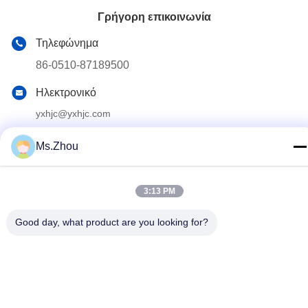
Γρήγορη επικοινωνία
Τηλεφώνημα
86-0510-87189500
Ηλεκτρονικό
yxhjc@yxhjc.com
Διεύθυνση
Ms.Zhou
Κωμόπολη Dingshu, πόλη Yixing, επαρχία Jiangsu
3:13 PM
Πολιτική απορρήτου
|
Sitemap
Good day, what product are you looking for?
Κίνα Καλή ποιότητα Κεραμικά υποστρώματα Προμηθευτής.
Πνευματικά δικαιώματα © 2013-2026 Jiangsu Province Yixing
Nonmetallic Chemical Machinery Factory Co.,Ltd . Όλα τα
δικαιώματα Διατηρημένος.