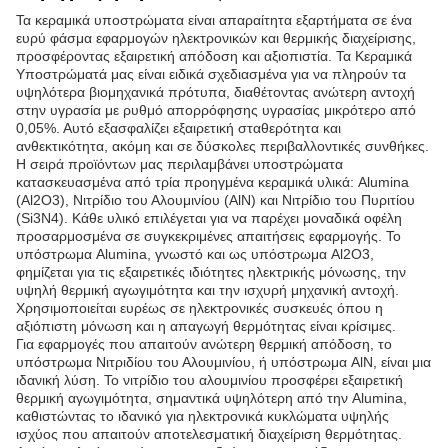
Τα κεραμικά υποστρώματα είναι απαραίτητα εξαρτήματα σε ένα
ευρύ φάσμα εφαρμογών ηλεκτρονικών και θερμικής διαχείρισης,
προσφέροντας εξαιρετική απόδοση και αξιοπιστία. Τα Κεραμικά
Υποστρώματά μας είναι ειδικά σχεδιασμένα για να πληρούν τα
υψηλότερα βιομηχανικά πρότυπα, διαθέτοντας ανώτερη αντοχή
στην υγρασία με ρυθμό απορρόφησης υγρασίας μικρότερο από
0,05%. Αυτό εξασφαλίζει εξαιρετική σταθερότητα και
ανθεκτικότητα, ακόμη και σε δύσκολες περιβαλλοντικές συνθήκες.
Η σειρά προϊόντων μας περιλαμβάνει υποστρώματα
κατασκευασμένα από τρία προηγμένα κεραμικά υλικά: Alumina
(Al2O3), Νιτρίδιο του Αλουμινίου (AlN) και Νιτρίδιο του Πυριτίου
(Si3N4). Κάθε υλικό επιλέγεται για να παρέχει μοναδικά οφέλη
προσαρμοσμένα σε συγκεκριμένες απαιτήσεις εφαρμογής. Το
υπόστρωμα Alumina, γνωστό και ως υπόστρωμα Al2O3,
φημίζεται για τις εξαιρετικές ιδιότητες ηλεκτρικής μόνωσης, την
υψηλή θερμική αγωγιμότητα και την ισχυρή μηχανική αντοχή.
Χρησιμοποιείται ευρέως σε ηλεκτρονικές συσκευές όπου η
αξιόπιστη μόνωση και η απαγωγή θερμότητας είναι κρίσιμες.
Για εφαρμογές που απαιτούν ανώτερη θερμική απόδοση, το
υπόστρωμα Νιτριδίου του Αλουμινίου, ή υπόστρωμα AlN, είναι μια
ιδανική λύση. Το νιτρίδιο του αλουμινίου προσφέρει εξαιρετική
θερμική αγωγιμότητα, σημαντικά υψηλότερη από την Alumina,
καθιστώντας το ιδανικό για ηλεκτρονικά κυκλώματα υψηλής
ισχύος που απαιτούν αποτελεσματική διαχείριση θερμότητας.