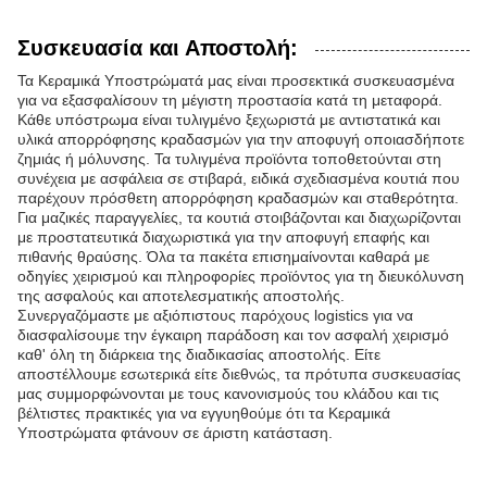
Συσκευασία και Αποστολή:
Τα Κεραμικά Υποστρώματά μας είναι προσεκτικά συσκευασμένα
για να εξασφαλίσουν τη μέγιστη προστασία κατά τη μεταφορά.
Κάθε υπόστρωμα είναι τυλιγμένο ξεχωριστά με αντιστατικά και
υλικά απορρόφησης κραδασμών για την αποφυγή οποιασδήποτε
ζημιάς ή μόλυνσης. Τα τυλιγμένα προϊόντα τοποθετούνται στη
συνέχεια με ασφάλεια σε στιβαρά, ειδικά σχεδιασμένα κουτιά που
παρέχουν πρόσθετη απορρόφηση κραδασμών και σταθερότητα.
Για μαζικές παραγγελίες, τα κουτιά στοιβάζονται και διαχωρίζονται
με προστατευτικά διαχωριστικά για την αποφυγή επαφής και
πιθανής θραύσης. Όλα τα πακέτα επισημαίνονται καθαρά με
οδηγίες χειρισμού και πληροφορίες προϊόντος για τη διευκόλυνση
της ασφαλούς και αποτελεσματικής αποστολής.
Συνεργαζόμαστε με αξιόπιστους παρόχους logistics για να
διασφαλίσουμε την έγκαιρη παράδοση και τον ασφαλή χειρισμό
καθ' όλη τη διάρκεια της διαδικασίας αποστολής. Είτε
αποστέλλουμε εσωτερικά είτε διεθνώς, τα πρότυπα συσκευασίας
μας συμμορφώνονται με τους κανονισμούς του κλάδου και τις
βέλτιστες πρακτικές για να εγγυηθούμε ότι τα Κεραμικά
Υποστρώματα φτάνουν σε άριστη κατάσταση.