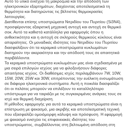
Αυτό το υλικό ενισχύει τη μακροζωία και την απόδοση των
ηλεκτρονικών εξαρτημάτων, διαχέοντας αποτελεσματικά τη
θερμότητα και διατηρώντας τις βέλτιστες θερμοκρασίες
λειτουργίας.
Διατίθενται επίσης υποστρώματα Νιτριδίου του Πυριτίου (Si3N4),
προσφέροντας εξαιρετική μηχανική αντοχή και αντοχή σε θερμικό
σοκ. Αυτό τα καθιστά κατάλληλα για εφαρμογές όπου η
ανθεκτικότητα και η αντοχή σε σκληρούς θερμικούς κύκλους είναι
απαραίτητες. Οι μοναδικές ιδιότητες του Νιτριδίου του Πυριτίου
διασφαλίζουν ότι τα κεραμικά υποστρώματα κυκλωμάτων
διατηρούν την ακεραιότητα και την απόδοσή τους σε απαιτητικά
περιβάλλοντα.
Τα κεραμικά υποστρώματα κυκλωμάτων μας είναι σχεδιασμένα με
μια σειρά επιλογών ισχύος για να φιλοξενήσουν διάφορες
απαιτήσεις ισχύος. Οι διαθέσιμες ισχύς περιλαμβάνουν 7W, 10W,
15W, 20W, 25W και 30W, επιτρέποντας την ευέλικτη ενσωμάτωση
σε διάφορα ηλεκτρονικά συστήματα. Αυτή η ποικιλία διασφαλίζει
ότι οι πελάτες μπορούν να επιλέξουν το καταλληλότερο
υπόστρωμα για να ταιριάζει με τις συγκεκριμένες ανάγκες τους σε
ισχύ και θερμική διαχείριση.
Η μέθοδος εφαρμογής για αυτά τα κεραμικά υποστρώματα είναι η
επίστρωση με ψεκασμό, μια ακριβής και αποτελεσματική τεχνική
που εξασφαλίζει ομοιόμορφη κάλυψη και πρόσφυση. Η εφαρμογή
με ψεκασμό ενισχύει τις επιφανειακές ιδιότητες του
υποστρώματος, συμβάλλοντας στη βελτιωμένη απόδοση στη