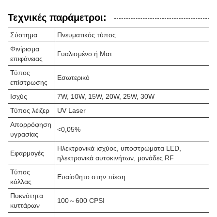
Τεχνικές παράμετροι:
Σύστημα
Πνευματικός τύπος
Φινίρισμα
Γυαλισμένο ή Ματ
επιφάνειας
Τύπος
Εσωτερικό
επίστρωσης
Ισχύς
7W, 10W, 15W, 20W, 25W, 30W
Τύπος λέιζερ
UV Laser
Απορρόφηση
<0,05%
υγρασίας
Ηλεκτρονικά ισχύος, υποστρώματα LED,
Εφαρμογές
ηλεκτρονικά αυτοκινήτων, μονάδες RF
Τύπος
Ευαίσθητο στην πίεση
κόλλας
Πυκνότητα
100～600 CPSI
κυττάρων