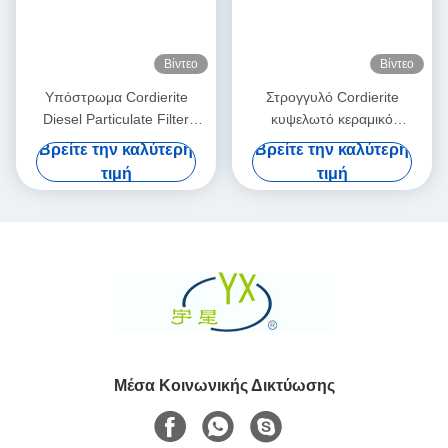
Βίντεο
Βίντεο
Υπόστρωμα Cordierite
Στρογγυλό Cordierite
Diesel Particulate Filter
κυψελωτό κεραμικό
Λευκό υψηλής πορώσματος
υπόστρωμα 100 Dpf
Βρείτε την καλύτερη
Βρείτε την καλύτερη
πυκνότητα 200 κυττάρων
τιμή
τιμή
CPSI
Μέσα Κοινωνικής Δικτύωσης