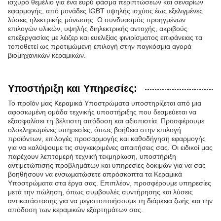
ισχυρό θεμέλιο για ένα ευρύ φάσμα περιπτώσεων και σεναρίων
εφαρμογής, από μονάδες IGBT υψηλής ισχύος έως εξελιγμένες
λύσεις ηλεκτρικής μόνωσης. Ο συνδυασμός προηγμένων
επιλογών υλικών, υψηλής διηλεκτρικής αντοχής, ακριβούς
επεξεργασίας με λέιζερ και ευελιξίας φινιρίσματος επιφάνειας τα
τοποθετεί ως προτιμώμενη επιλογή στην παγκόσμια αγορά
βιομηχανικών κεραμικών.
Υποστήριξη και Υπηρεσίες:
Το προϊόν μας Κεραμικά Υποστρώματα υποστηρίζεται από μια
αφοσιωμένη ομάδα τεχνικής υποστήριξης που δεσμεύεται να
εξασφαλίσει τη βέλτιστη απόδοση και αξιοπιστία. Προσφέρουμε
ολοκληρωμένες υπηρεσίες, όπως βοήθεια στην επιλογή
προϊόντων, επιλογές προσαρμογής και καθοδήγηση εφαρμογής
για να καλύψουμε τις συγκεκριμένες απαιτήσεις σας. Οι ειδικοί μας
παρέχουν λεπτομερή τεχνική τεκμηρίωση, υποστήριξη
αντιμετώπισης προβλημάτων και υπηρεσίες δοκιμών για να σας
βοηθήσουν να ενσωματώσετε απρόσκοπτα τα Κεραμικά
Υποστρώματα στα έργα σας. Επιπλέον, προσφέρουμε υπηρεσίες
μετά την πώληση, όπως συμβουλές συντήρησης και λύσεις
αντικατάστασης για να μεγιστοποιήσουμε τη διάρκεια ζωής και την
απόδοση των κεραμικών εξαρτημάτων σας.