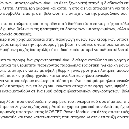
ών των υποστρωμάτων είναι μια άλλη ξεχωριστή πτυχή.η διαδικασία επιτ
 λεπτή, λεπτομερή χαραγή και κοπή, η οποία είναι απαραίτητη για τ
ρ συμβάλλει επίσης στη βελτίωση της αντοχής και της μακροζωίας τω
υής υποστρώματος και το προϊόν αυτό διαθέτει τύπο εσωτερικής επικά
ι μόνο βελτιώνει τις ηλεκτρικές επιδόσεις των υποστρωμάτων, αλλά κα
ρονικές συσκευές.
έιζερ που χρησιμοποιείται στην παραγωγή αυτών των κεραμικών υπόστρ
ος επιτρέπει την προσαρμογή με βάση τις ειδικές απαιτήσεις κατασκευ
ιζόμενη ισχύς διασφαλίζει ότι η διαδικασία μπορεί να ρυθμιστεί λεπτά
ά τα προηγμένα χαρακτηριστικά είναι ιδιαίτερα κατάλληλα για χρήσ
ατικά τη θερμότητα παρέχοντας παράλληλα εξαιρετική ηλεκτρική μόν
ις απαιτήσεις αυτές με υψηλή θερμική αγωγιμότητα, ηλεκτρική μόνωση
ά, αυτοκινητοβιομηχανίας και καταναλωτικών ηλεκτρονικών.
ί για να προσφέρουν ανώτερη απόδοση σε ένα ευρύ φάσμα ηλεκτρονικ
στούν προτιμώμενη επιλογή για μονωτικά στοιχεία σε εφαρμογές υψηλή
να ενσωματωθούν σε ένα ευρύ φάσμα ηλεκτρονικών συγκροτήσεων, βελτ
ακή λύση που συνδυάζει την ακρίβεια του πνευματικού συστήματος, την
φάσμα επιλογών ισχύος λέιζερΑυτά τα χαρακτηριστικά συνολικά παρέχ
εφαρμογές υποστρώματος MOSFET Power Module και άλλες απαιτητικές 
ανικούς και τους κατασκευαστές που στοχεύουν στην επίτευξη αριστεί