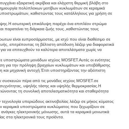
υγχάνει εξαιρετική ακρίβεια και ελάχιστη θερμική βλάβη στο
η δημιουργία πολύπλοκων μοτίβων κυκλωμάτων σε κεραμικά
ν υποστρωμάτων, καθιστώντας τους κατάλληλους για χρήση σε
λυψης.Η εσωτερική επικάλυψη παρέχει ένα επιπλέον στρώμα
ι παρατείνει τη διάρκεια ζωής τους.,καθιστώντας τους
ωτων είναι ευπροσάρμοστες, με ισχύ που είναι διαθέσιμο σε
ής, επιτρέποντας τη βέλτιστη απόδοση λέιζερ για διαφορετικά
 για να επιτευχθούν τα καλύτερα αποτελέσματα χωρίς να
η σε υποστρώματα μονάδων ισχύος MOSFET.Αυτές οι ενότητες
ωση για την πρόληψη βραχείων κυκλωμάτων και υποβάθμισης
 και μηχανική αντοχή.Έτσι υποστηρίζοντας την αξιόπιστη
ών συσκευών πέρα από τις μονάδες ισχύος MOSFET.σε
ς συχνότητας, υψηλής τάσης και υψηλής θερμοκρασίας.Η
ιώνοντας τη συνολική αποτελεσματικότητα και σταθερότητα
 τεχνολογία υπεριώδους ακτινοβολίας λέιζερ σε μήκος κύματος
ουν κεραμικά υποστρώματα κυκλώματος που ξεχωρίζουν σε
ανάγκες ηλεκτρονικής μόνωσης, αυτά τα κεραμικά μονωτικά
ας στα ηλεκτρονικά τους προϊόντα.