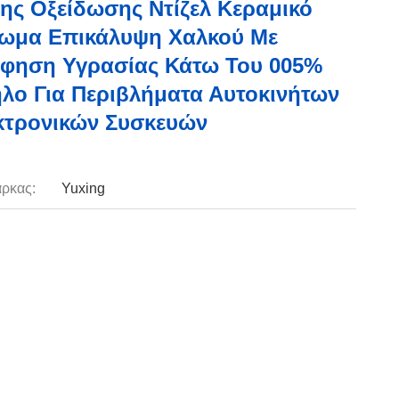
ης Οξείδωσης Ντίζελ Κεραμικό
ωμα Επικάλυψη Χαλκού Με
φηση Υγρασίας Κάτω Του 005%
λο Για Περιβλήματα Αυτοκινήτων
κτρονικών Συσκευών
ρκας:
Yuxing