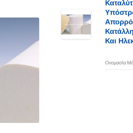
Καταλύτ
Υπόστρ
Απορρό
Κατάλλη
Και Ηλε
Ονομασία Μά