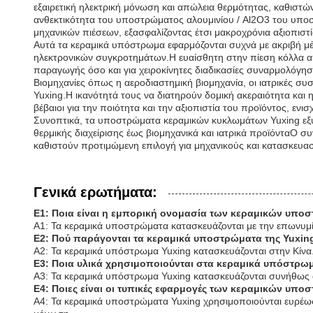
εξαιρετική ηλεκτρική μόνωση και απώλεια θερμότητας, καθιστώ
ανθεκτικότητα του υποστρώματος αλουμινίου / Al2O3 του υποσ
μηχανικών πιέσεων, εξασφαλίζοντας έτσι μακροχρόνια αξιοπιστί
Αυτά τα κεραμικά υπόστρωμα εφαρμόζονται συχνά με ακριβή μ
ηλεκτρονικών συγκροτημάτων.Η ευαίσθητη στην πίεση κόλλα απ
παραγωγής όσο και για χειροκίνητες διαδικασίες συναρμολόγη
Βιομηχανίες όπως η αεροδιαστημική βιομηχανία, οι ιατρικές συ
Yuxing.Η ικανότητά τους να διατηρούν δομική ακεραιότητα και
βέβαιοι για την ποιότητα και την αξιοπιστία του προϊόντος, ενι
Συνοπτικά, τα υποστρώματα κεραμικών κυκλωμάτων Yuxing εξ
θερμικής διαχείρισης έως βιομηχανικά και ιατρικά προϊόνταΟ συ
καθιστούν προτιμώμενη επιλογή για μηχανικούς και κατασκευα
Γενικά ερωτήματα:
Ε1: Ποια είναι η εμπορική ονομασία των κεραμικών υπο
Α1: Τα κεραμικά υποστρώματα κατασκευάζονται με την επωνυμί
Ε2: Πού παράγονται τα κεραμικά υποστρώματα της Yuxin
Α2: Τα κεραμικά υπόστρωμα Yuxing κατασκευάζονται στην Κίνα
Ε3: Ποια υλικά χρησιμοποιούνται στα κεραμικά υπόστρωμ
Α3: Τα κεραμικά υπόστρωμα Yuxing κατασκευάζονται συνήθως από
Ε4: Ποιες είναι οι τυπικές εφαρμογές των κεραμικών υπο
Α4: Τα κεραμικά υποστρώματα Yuxing χρησιμοποιούνται ευρέως