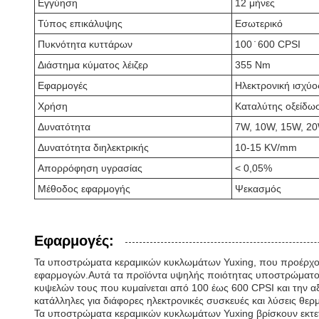
Εγγύηση
12 μήνες
Τύπος επικάλυψης
Εσωτερικό
Πυκνότητα κυττάρων
100 ̇ 600 CPSI
Διάστημα κύματος λέιζερ
355 Nm
Εφαρμογές
Ηλεκτρονική ισχύ
Χρήση
Καταλύτης οξείδωσ
Δυνατότητα
7W, 10W, 15W, 2
Δυνατότητα διηλεκτρικής
10-15 KV/mm
Απορρόφηση υγρασίας
< 0,05%
Μέθοδος εφαρμογής
Ψεκασμός
Εφαρμογές:
Τα υποστρώματα κεραμικών κυκλωμάτων Yuxing, που προέρχοντα
εφαρμογών.Αυτά τα προϊόντα υψηλής ποιότητας υποστρώματος 
κυψελών τους που κυμαίνεται από 100 έως 600 CPSI και την αξ
κατάλληλες για διάφορες ηλεκτρονικές συσκευές και λύσεις θερμ
Τα υποστρώματα κεραμικών κυκλωμάτων Yuxing βρίσκουν εκτετα