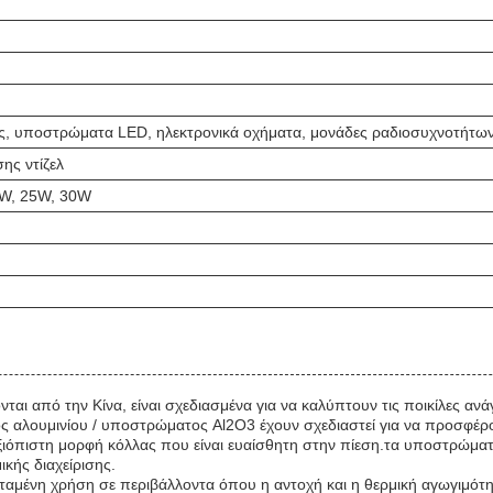
ος, υποστρώματα LED, ηλεκτρονικά οχήματα, μονάδες ραδιοσυχνοτήτω
ης ντίζελ
0W, 25W, 30W
ι από την Κίνα, είναι σχεδιασμένα για να καλύπτουν τις ποικίλες αν
αλουμινίου / υποστρώματος Al2O3 έχουν σχεδιαστεί για να προσφέρου
ιόπιστη μορφή κόλλας που είναι ευαίσθητη στην πίεση.τα υποστρώματα
ικής διαχείρισης.
μένη χρήση σε περιβάλλοντα όπου η αντοχή και η θερμική αγωγιμότητα