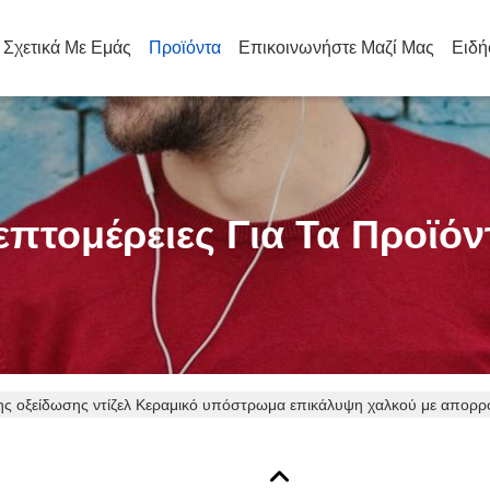
Σχετικά Με Εμάς
Προϊόντα
Επικοινωνήστε Μαζί Μας
Ειδή
επτομέρειες Για Τα Προϊόν
ης οξείδωσης ντίζελ Κεραμικό υπόστρωμα επικάλυψη χαλκού με απορρ
των και ηλεκτρονικών συσκευών