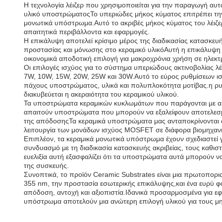
Η τεχνολογία λέιζερ που χρησιμοποιείται για την παραγωγή αυτ
υλικό υποστρώματοςΤο υπεριώδες μήκος κύματος επιτρέπει την
μονωτικά υπόστρωμα.Αυτό το ακριβές μήκος κύματος του λέιζε
απαιτητικά περιβάλλοντα και εφαρμογές.
Η επικάλυψη αποτελεί κρίσιμο μέρος της διαδικασίας κατασκε
προστασίας και μόνωσης στο κεραμικό υλικόΑυτή η επικάλυψη όχ
οικονομικά αποδοτική επιλογή για μακροχρόνια χρήση σε ηλεκτ
Οι επιλογές ισχύος για το σύστημα υπεριώδους ακτινοβολίας λ
7W, 10W, 15W, 20W, 25W και 30W.Αυτό το εύρος ρυθμίσεων ισχύ
πάχους υποστρώματος, υλικά και πολυπλοκότητα μοτίβας.η ρυθμ
διακυβεύεται η ακεραιότητα του κεραμικού υλικού.
Τα υποστρώματα κεραμικών κυκλωμάτων που παράγονται με αυτ
απαιτούν υποστρώματα που μπορούν να εξαλείφουν αποτελεσμ
της απόδοσηςΤα κεραμικά υποστρώματα μας ανταποκρίνονται στ
λειτουργία των μονάδων ισχύος MOSFET σε διάφορα βιομηχανικ
Επιπλέον, τα κεραμικά μονωτικά υπόστρωμα έχουν σχεδιαστε
συνδυασμό με τη διαδικασία κατασκευής ακριβείας, τους καθι
ευελιξία αυτή εξασφαλίζει ότι τα υποστρώματα αυτά μπορούν 
της συσκευής.
Συνοπτικά, το προϊόν Ceramic Substrates είναι μια πρωτοπορι
355 nm, την προστασία εσωτερικής επικάλυψης,και ένα ευρύ 
απόδοση, αντοχή και αξιοπιστία.Ιδανικά προσαρμοσμένα για 
υπόστρωμα αποτελούν μια ανώτερη επιλογή υλικού για τους μηχ