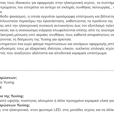
ντας τους ιδανικούς για εφαρμογές στην ηλεκτρονική ισχύος, τα συστ
τρώματος του επιτρέπει να αντέχει σε σκληρές συνθήκες λειτουργίας
α.
έθοδο ψεκασμού, η οποία εγγυάται ομοιόμορφη επίστρωση και βέλτισ
λουστεύει περαιτέρω την εγκατάσταση, καθιστώντας τα προϊόντα της
σης.από την ηλεκτρονική συσκευή αυτοκινήτου έως τον εξοπλισμό τηλε
σκευές και η ανανεώσιμη ενέργεια επωφελούνται επίσης από τις ανώτερ
 ηλεκτρική μόνωση υπό ακραίες συνθήκες τους καθιστά απαραίτητους σε
σχύοντας τη δέσμευση της Yuxing για αριστεία.
υπηρετούν ένα ευρύ φάσμα περιπτώσεων και σενάριων εφαρμογής,από 
νδυασμός τους με εξαιρετικές ιδιότητες υλικών, ευέλικτες επιλογές ισχ
στές που αναζητούν αξιόπιστα και αποδοτικά κεραμικά υπόστρωμα.
στρώσεων;
α Yuxing.
g;
.
α της Yuxing;
 υψηλής ποιότητας αλουμίνιο ή άλλα προηγμένα κεραμικά υλικά για να 
στρώσεων Yuxing;
 στα ηλεκτρονικά, στον φωτισμό LED, στις μονάδες ισχύος και σε άλλε