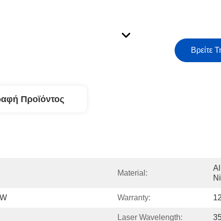
Βρείτε Τ
ραφή Προϊόντος
Al
Material:
Ni
0W
Warranty:
1
Laser Wavelength:
3