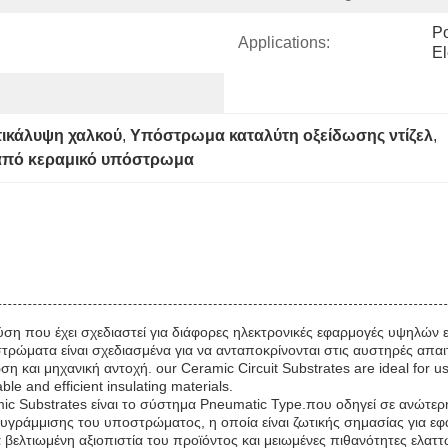
Po
Applications:
El
ικάλυψη χαλκού
, 
Υπόστρωμα καταλύτη οξείδωσης ντίζελ
, 
από κεραμικό υπόστρωμα
ύση που έχει σχεδιαστεί για διάφορες ηλεκτρονικές εφαρμογές υψηλών ε
τρώματα είναι σχεδιασμένα για να ανταποκρίνονται στις αυστηρές απ
η και μηχανική αντοχή. our Ceramic Circuit Substrates are ideal for 
le and efficient insulating materials.
ic Substrates είναι το σύστημα Pneumatic Type.που οδηγεί σε ανώτερ
ευθυγράμμισης του υποστρώματος, η οποία είναι ζωτικής σημασίας για
βελτιωμένη αξιοπιστία του προϊόντος και μειωμένες πιθανότητες ελατ