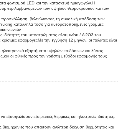
ήματα φωτισμού LED και την κατασκευή ημιαγωγών.Η
., συμπεριλαμβανομένων των υψηλών θερμοκρασιών και των
τη προσκόλληση, βελτιώνοντας τη συνολική απόδοση των
 Yuxing κατάλληλα τόσο για αυτοματοποιημένες γραμμές
πικοινωνιών.
ες ιδιότητες του υποστρώματος αλουμινίου / Al2O3 του
 κρίσιμες εφαρμογέςΜε την εγγύηση 12 μηνών, οι πελάτες είναι
ηλεκτρονικά εξαρτήματα υψηλών επιδόσεων και λύσεις
ύος,και οι φιλικές προς τον χρήστη μεθόδοι εφαρμογής τους
εξασφαλίσουν εξαιρετικές θερμικές και ηλεκτρικές ιδιότητες.
ς βιομηχανίες που απαιτούν ανώτερη διάχυση θερμότητας και