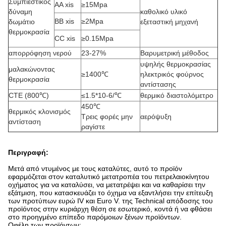
Συμπιεστικός
AA xis
≥15Mpa
δύναμη
καθολικό υλικό
BB xis
≥2Mpa
δωμάτιο
εξεταστική μηχανή
θερμοκρασία
CC xis
≥0.15Mpa
απορρόφηση νερού
23-27%
Βαρυμετρική μέθοδος
υψηλής θερμοκρασίας
μαλακώνοντας
≥1400℃
ηλεκτρικός φούρνος
θερμοκρασία
αντίστασης
CTE (800℃)
≤1.5*10-6/℃
θερμικό διαστολόμετρο
450℃
θερμικός κλονισμός
Τρεις φορές μην
αερόψυξη
αντίσταση
ραγίστε
Περιγραφή:
Μετά από ντυμένος με τους καταλύτες, αυτό το προϊόν
εφαρμόζεται στον καταλυτικό μετατροπέα του πετρελαιοκίνητου
οχήματος για να καταλύσει, να μετατρέψει και να καθαρίσει την
εξάτμιση, που κατασκευάζει το όχημα να εξαντλήσει την επίτευξη
των προτύπων ευρώ IV και Euro V. της Technical απόδοσης του
προϊόντος στην κυριάρχη θέση σε εσωτερικό, κοντά ή να φθάσει
στο προηγμένο επίπεδο παρόμοιων ξένων προϊόντων.
Οφέλη των προϊόντων: