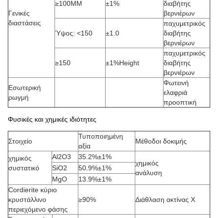
≥100MM
±1%
διαβήτης
Γενικές
βερνιέρων
διαστάσεις
παχυμετρικός
Ύψος: <150
±1.0
διαβήτης
βερνιέρων
παχυμετρικός
≥150
±1%Height
διαβήτης
βερνιέρων
Φωτεινή
Εσωτερική
ελαφριά
ρωγμή
προοπτική
Φυσικές και χημικές ιδιότητες
Τυποποιημένη
Στοιχείο
Μέθοδοι δοκιμής
αξία
Al2O3
35.2%±1%
χημικός
χημικός
συστατικό
SiO2
50.9%±1%
ανάλυση
MgO
13.9%±1%
Cordierite κύριο
κρυστάλλινο
≥90%
Διάθλαση ακτίνας X
περιεχόμενο φάσης