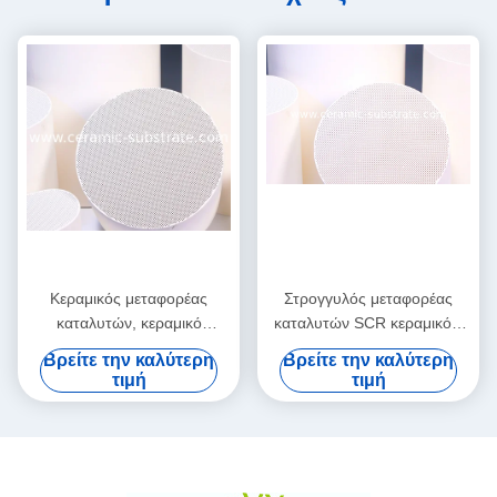
Κεραμικός μεταφορέας
Στρογγυλός μεταφορέας
καταλυτών, κεραμικό
καταλυτών SCR κεραμικός,
υπόστρωμα SCR μηχανών
υποστήριξη κυψελωτών
Βρείτε την καλύτερη
Βρείτε την καλύτερη
diesel 100CPSI
κεραμική μονόλιθων
τιμή
τιμή