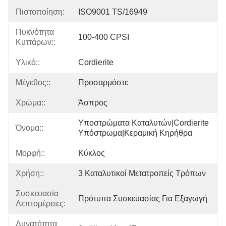
Πιστοποίηση:
ISO9001 TS/16949
Πυκνότητα
100-400 CPSI
Κυττάρων::
Υλικό::
Cordierite
Μέγεθος::
Προσαρμόστε
Χρώμα::
Άσπρος
Υποστρώματα Καταλυτών|cordierite 
Όνομα::
Υπόστρωμα|κεραμική Κηρήθρα
Μορφή::
Κύκλος
Χρήση::
3 Καταλυτικοί Μετατροπείς Τρόπων
Συσκευασία
Πρότυπα Συσκευασίας Για Εξαγωγή
Λεπτομέρειες:
Δυνατότητα