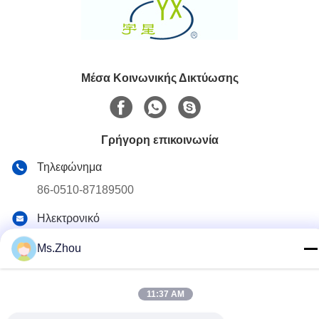
Μέσα Κοινωνικής Δικτύωσης
Γρήγορη επικοινωνία
Τηλεφώνημα
86-0510-87189500
Ηλεκτρονικό
yxhjc@yxhjc.com
Ms.Zhou
Διεύθυνση
Κωμόπολη Dingshu, πόλη Yixing, επαρχία Jiangsu
11:37 AM