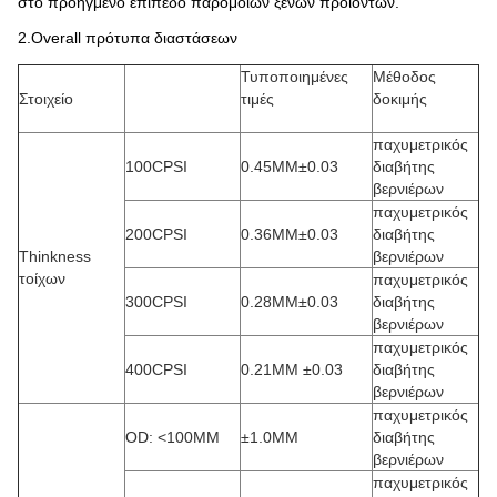
στο προηγμένο επίπεδο παρόμοιων ξένων προϊόντων.
2.Overall πρότυπα διαστάσεων
Τυποποιημένες
Μέθοδος
Στοιχείο
τιμές
δοκιμής
παχυμετρικός
100CPSI
0.45MM±0.03
διαβήτης
βερνιέρων
παχυμετρικός
200CPSI
0.36MM±0.03
διαβήτης
Thinkness
βερνιέρων
τοίχων
παχυμετρικός
300CPSI
0.28MM±0.03
διαβήτης
βερνιέρων
παχυμετρικός
400CPSI
0.21MM ±0.03
διαβήτης
βερνιέρων
παχυμετρικός
OD: <100MM
±1.0MM
διαβήτης
βερνιέρων
παχυμετρικός