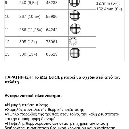
9
240 (9,5»)
45238
127mm (5»),
152.4mm (6»).
10
267 (10,5»)
55990
11
286 (11,25»)
64242
12
305 (12»)
73061
13
330 (13»)
85529
ΠΑΡΑΤΗΡΗΣΗ: Το
ΜΕΓΕΘΟΣ
μπορεί να σχεδιαστεί από τον
πελάτη
Ανταγωνιστικό πλεονέκτημα:
●
Η μικρή πτώση πίεσης.
●
Χαμηλός συντελεστής θερμικής επέκτασης
●Υψηλό πορώδες της τρύπας στον τοίχο, την καλή ρευστότητα
και την ομοιόμορφη διανομή
●Η υψηλής θερμοκρασίας αντίσταση, η χημική αντίσταση
διάβρωσης, η αντίσταση θερμικού κλονισμού και η αντίσταση