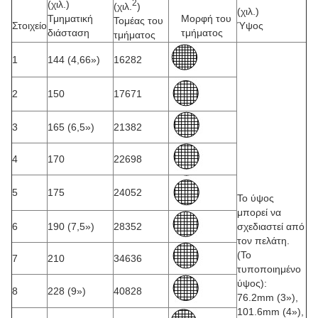
2
(χιλ.)
(χιλ.
)
(χιλ.)
Τμηματική
Μορφή του
Τομέας του
Στοιχείο
Ύψος
διάσταση
τμήματος
τμήματος
1
144 (4,66»)
16282
2
150
17671
3
165 (6,5»)
21382
4
170
22698
5
175
24052
Το ύψος
μπορεί να
6
190 (7,5»)
28352
σχεδιαστεί από
τον πελάτη.
(Το
7
210
34636
τυποποιημένο
ύψος):
8
228 (9»)
40828
76.2mm (3»),
101.6mm (4»),