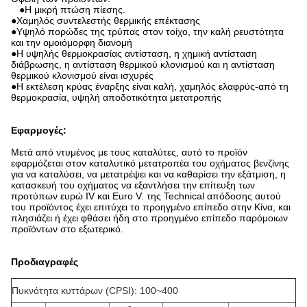
●
Η μικρή πτώση πίεσης.
●
Χαμηλός συντελεστής θερμικής επέκτασης
●Υψηλό πορώδες της τρύπας στον τοίχο, την καλή ρευστότητα
και την ομοιόμορφη διανομή
●Η υψηλής θερμοκρασίας αντίσταση, η χημική αντίσταση
διάβρωσης, η αντίσταση θερμικού κλονισμού και η αντίσταση
θερμικού κλονισμού είναι ισχυρές
●Η εκτέλεση κρύας έναρξης είναι καλή, χαμηλός ελαφρύς-από τη
θερμοκρασία, υψηλή αποδοτικότητα μετατροπής
Εφαρμογές:
Μετά από ντυμένος με τους καταλύτες, αυτό το προϊόν
εφαρμόζεται στον καταλυτικό μετατροπέα του οχήματος βενζίνης
για να καταλύσει, να μετατρέψει και να καθαρίσει την εξάτμιση, η
κατασκευή του οχήματος να εξαντλήσει την επίτευξη των
προτύπων ευρώ IV και Euro V. της Technical απόδοσης αυτού
του προϊόντος έχει επιτύχει το προηγμένο επίπεδο στην Κίνα, και
πλησιάζει ή έχει φθάσει ήδη στο προηγμένο επίπεδο παρόμοιων
προϊόντων στο εξωτερικό.
Προδιαγραφές
Πυκνότητα κυττάρων (CPSI): 100~400