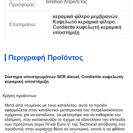
6million Λίτρο/έτος
Προσφοράς:
κεραμικό φίλτρο μεμβρανών
, 
Κυψελωτό κεραμικό φίλτρο
, 
Επισημαίνω:
Cordierite κυψελωτή κεραμική 
υποστήριξη
Περιγραφή Προϊόντος
Σύστημα υποστρωμάτων SCR diesel, Cordierite κυψελωτή
κεραμική υποστήριξη
. Χρήση προϊόντων
Μετά από ντυμένος με τους καταλύτες, αυτό το προϊόν
εφαρμόζεται στον καταλυτικό μετατροπέα του πετρελαιοκίνητου
οχήματος για να καταλύσει, να μετατρέψει και να καθαρίσει την
εξάτμιση, που κατασκευάζει το όχημα να εξαντλήσει την επίτευξη
των προτύπων ευρώ IV και Euro V. της Technical απόδοσης του
προϊόντος στην κυριάρχη θέση σε εσωτερικό, κοντά ή να φθάσει