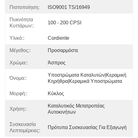
Πιστοποίηση:
ISO9001 TS/16949
Πυκνότητα
100 - 200 CPSI
Κυττάρων::
Υλικό::
Cordierite
Μέγεθος::
Προσαρμόστε
Χρώμα::
Άσπρος
Υποστρώματα Καταλυτών|κεραμική 
Όνομα::
Κηρήθρα|κεραμικά Υποστρώματα
Μορφή::
Κύκλος
Καταλυτικός Μετατροπέας 
Χρήση::
Αυτοκινήτων
Συσκευασία
Πρότυπα Συσκευασίας Για Εξαγωγή
Λεπτομέρειες: