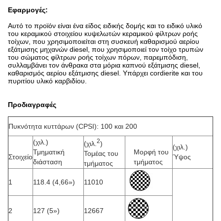
Εφαρμογές:
Αυτό το προϊόν είναι ένα είδος ειδικής δομής και το ειδικό υλικό
του κεραμικού στοιχείου κυψελωτών κεραμικού φίλτρων ροής
τοίχων, που χρησιμοποιείται στη συσκευή καθαρισμού αερίου
εξάτμισης μηχανών diesel, που χρησιμοποιεί τον τοίχο τρυπών
του σώματος φίλτρων ροής τοίχων πόρων, παρεμπόδιση,
συλλαμβάνει τον άνθρακα στα μόρια καπνού εξάτμισης diesel,
καθαρισμός αερίου εξάτμισης diesel. Υπάρχει cordierite και του
πυριτίου υλικό καρβιδίου.
Προδιαγραφές
Πυκνότητα κυττάρων (CPSI): 100 και 200
2
(χιλ.)
(χιλ.
)
(χιλ.)
Τμηματική
Μορφή του
Τομέας του
Στοιχείο
Ύψος
διάσταση
τμήματος
τμήματος
1
118.4 (4,66»)
11010
2
127 (5»)
12667