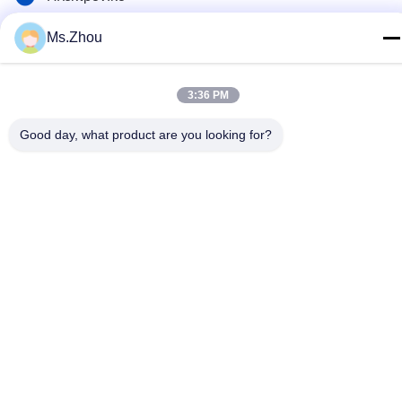
yxhjc@yxhjc.com
Ms.Zhou
Διεύθυνση
Κωμόπολη Dingshu, πόλη Yixing, επαρχία Jiangsu
3:36 PM
Good day, what product are you looking for?
Πολιτική απορρήτου
|
Sitemap
Κίνα Καλή ποιότητα Κεραμικά υποστρώματα Προμηθευτής.
Πνευματικά δικαιώματα © 2013-2026 Jiangsu Province Yixing
Nonmetallic Chemical Machinery Factory Co.,Ltd . Όλα τα
δικαιώματα Διατηρημένος.