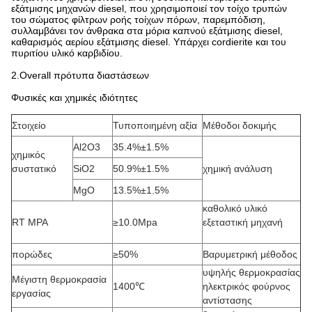
εξάτμισης μηχανών diesel, που χρησιμοποιεί τον τοίχο τρυπών
του σώματος φίλτρων ροής τοίχων πόρων, παρεμπόδιση,
συλλαμβάνει τον άνθρακα στα μόρια καπνού εξάτμισης diesel,
καθαρισμός αερίου εξάτμισης diesel. Υπάρχει cordierite και του
πυριτίου υλικό καρβιδίου.
2.Overall πρότυπα διαστάσεων
Φυσικές και χημικές ιδιότητες
Στοιχείο
Τυποποιημένη αξία
Μέθοδοι δοκιμής
Al2O3
35.4%±1.5%
χημικός
συστατικό
SiO2
50.9%±1.5%
χημική ανάλυση
MgO
13.5%±1.5%
καθολικό υλικό
RT MPA
≥10.0Mpa
εξεταστική μηχανή
πορώδες
≥50%
Βαρυμετρική μέθοδος
υψηλής θερμοκρασίας
Μέγιστη θερμοκρασία
1400℃
ηλεκτρικός φούρνος
εργασίας
αντίστασης