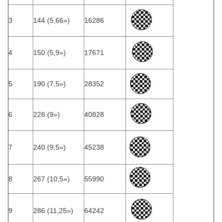
3
144 (5,66»)
16286
4
150 (5,9»)
17671
5
190 (7,5»)
28352
6
228 (9»)
40828
7
240 (9,5»)
45238
8
267 (10,5»)
55990
9
286 (11,25»)
64242