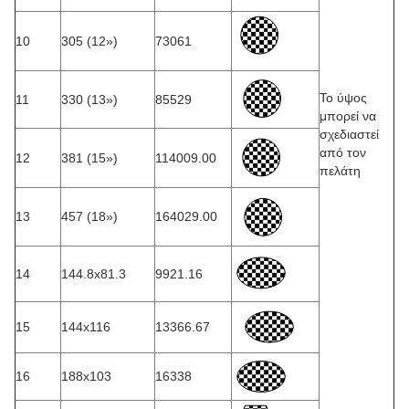
10
305 (12»)
73061
Το ύψος
11
330 (13»)
85529
μπορεί να
σχεδιαστεί
από τον
12
381 (15»)
114009.00
πελάτη
13
457 (18»)
164029.00
14
144.8x81.3
9921.16
15
144x116
13366.67
16
188x103
16338