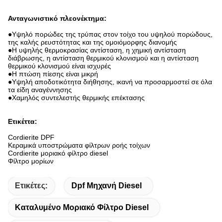
Ανταγωνιστικό πλεονέκτημα:
●
Υψηλό πορώδες της τρύπας στον τοίχο του υψηλού πορώδους,
της καλής ρευστότητας και της ομοιόμορφης διανομής
●Η υψηλής θερμοκρασίας αντίσταση, η χημική αντίσταση
διάβρωσης, η αντίσταση θερμικού κλονισμού και η αντίσταση
θερμικού κλονισμού είναι ισχυρές
●Η πτώση πίεσης είναι μικρή
●Υψηλή αποδοτικότητα διήθησης, ικανή να προσαρμοστεί σε όλα
τα είδη αναγέννησης
●Χαμηλός συντελεστής θερμικής επέκτασης
Ετικέττα:
Cordierite DPF
Κεραμικά υποστρώματα φίλτρων ροής τοίχων
Cordierite μοριακό φίλτρο diesel
Φίλτρο μορίων
Ετικέτες:
Dpf Μηχανή Diesel
Καταλυμένο Μοριακό Φίλτρο Diesel