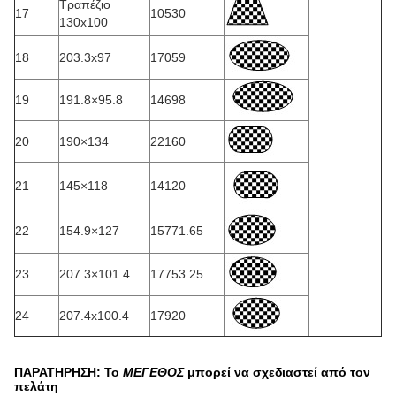
Τραπέζιο
17
10530
130x100
18
203.3x97
17059
19
191.8×95.8
14698
20
190×134
22160
21
145×118
14120
22
154.9×127
15771.65
23
207.3×101.4
17753.25
24
207.4x100.4
17920
ΠΑΡΑΤΗΡΗΣΗ: Το
ΜΕΓΕΘΟΣ
μπορεί να σχεδιαστεί από τον
πελάτη