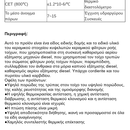
θερμικό
CET (800℃)
≤1.2*10-6/℃
διαστολόμετρο
Το μέσο άνοιγμα
Έγχυση υδραργύρου
7~15
πόρων
Συσκευές
Περιγραφή:
Αυτό το προϊόν είναι ένα είδος ειδικής δομής και το ειδικό υλικό
του κεραμικού στοιχείου κυψελωτών κεραμικού φίλτρων ροής
τοίχων, που χρησιμοποιείται στη συσκευή καθαρισμού αερίου
εξάτμισης μηχανών diesel, που χρησιμοποιεί τον τοίχο τρυπών
του σώματος φίλτρων ροής τοίχων πόρων, παρεμπόδιση,
συλλαμβάνει τον άνθρακα στα μόρια καπνού εξάτμισης diesel,
καθαρισμός αερίου εξάτμισης diesel. Υπάρχει cordierite και του
πυριτίου υλικό καρβιδίου.
Οφέλη των προϊόντων:
●Υψηλό πορώδες της τρύπας στον τοίχο του υψηλού πορώδους,
της καλής ρευστότητας και της ομοιόμορφης διανομής
●Η υψηλής θερμοκρασίας αντίσταση, η χημική αντίσταση
διάβρωσης, η αντίσταση θερμικού κλονισμού και η αντίσταση
θερμικού κλονισμού είναι ισχυρές
●Η πτώση πίεσης είναι μικρή
●Υψηλή αποδοτικότητα διήθησης, ικανή να προσαρμοστεί σε όλα
τα είδη αναγέννησης
●Χαμηλός συντελεστής θερμικής επέκτασης