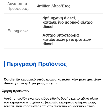
Δυνατότητα
4million Λίτρο/έτος
Προσφοράς:
dpf μηχανή diesel
, 
καταλυμένο μοριακό φίλτρο 
diesel
Επισημαίνω:
, 
Άσπρο υπόστρωμα 
καταλυτικών μετατροπέων 
diesel
Περιγραφή Προϊόντος
Cordierite κεραμικό υπόστρωμα καταλυτικών μετατροπέων
diesel για το φίλτρο ροής τοίχων
. Χρήση προϊόντων
Αυτό το προϊόν είναι ένα είδος ειδικής δομής και το ειδικό υλικό
του κεραμικού στοιχείου κυψελωτών κεραμικού φίλτρων ροής
τοίχων, που χρησιμοποιείται στη συσκευή καθαρισμού αερίου