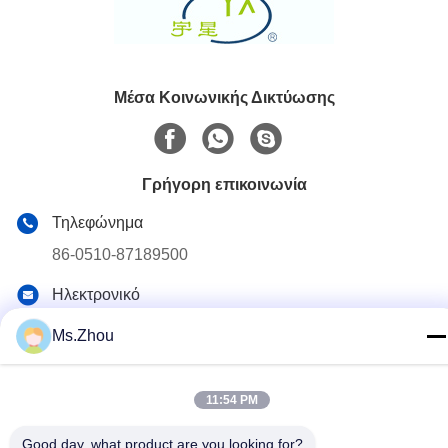
Μέσα Κοινωνικής Δικτύωσης
Γρήγορη επικοινωνία
Τηλεφώνημα
86-0510-87189500
Ηλεκτρονικό
yxhjc@yxhjc.com
Ms.Zhou
Διεύθυνση
Κωμόπολη Dingshu, πόλη Yixing, επαρχία Jiangsu
11:54 PM
Good day, what product are you looking for?