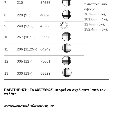
7
210
34636
τυποποιημένο
ύψος):
76.2mm (3»),
8
228 (9»)
40828
101.6mm (4»),
127mm (5»),
9
240 (9,5»)
45238
152.4mm (6»).
10
267 (10,5»)
55990
11
286 (11,25»)
64242
12
305 (12»)
73061
13
330 (13»)
85529
ΠΑΡΑΤΗΡΗΣΗ: Το
ΜΕΓΕΘΟΣ
μπορεί να σχεδιαστεί από τον
πελάτη
Ανταγωνιστικό πλεονέκτημα: