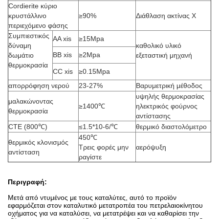
Cordierite κύριο
κρυστάλλινο
≥90%
Διάθλαση ακτίνας X
περιεχόμενο φάσης
Συμπιεστικός
AA xis
≥15Mpa
δύναμη
καθολικό υλικό
BB xis
≥2Mpa
δωμάτιο
εξεταστική μηχανή
θερμοκρασία
CC xis
≥0.15Mpa
απορρόφηση νερού
23-27%
Βαρυμετρική μέθοδος
υψηλής θερμοκρασίας
μαλακώνοντας
≥1400℃
ηλεκτρικός φούρνος
θερμοκρασία
αντίστασης
CTE (800℃)
≤1.5*10-6/℃
θερμικό διαστολόμετρο
450℃
θερμικός κλονισμός
Τρεις φορές μην
αερόψυξη
αντίσταση
ραγίστε
Περιγραφή:
Μετά από ντυμένος με τους καταλύτες, αυτό το προϊόν
εφαρμόζεται στον καταλυτικό μετατροπέα του πετρελαιοκίνητου
οχήματος για να καταλύσει, να μετατρέψει και να καθαρίσει την