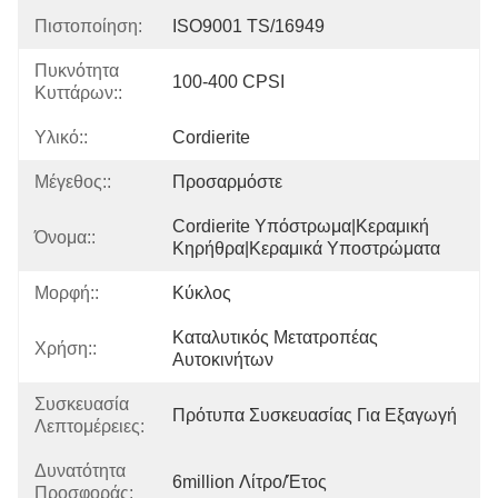
Πιστοποίηση:
ISO9001 TS/16949
Πυκνότητα
100-400 CPSI
Κυττάρων::
Υλικό::
Cordierite
Μέγεθος::
Προσαρμόστε
Cordierite Υπόστρωμα|κεραμική 
Όνομα::
Κηρήθρα|κεραμικά Υποστρώματα
Μορφή::
Κύκλος
Καταλυτικός Μετατροπέας 
Χρήση::
Αυτοκινήτων
Συσκευασία
Πρότυπα Συσκευασίας Για Εξαγωγή
Λεπτομέρειες:
Δυνατότητα
6million Λίτρο/έτος
Προσφοράς: