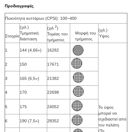
Προδιαγραφές
Πυκνότητα κυττάρων (CPSI): 100~400
2
(χιλ.)
(χιλ.
)
(χιλ.)
Τμηματική
Μορφή του
Τομέας του
Στοιχείο
Ύψος
διάσταση
τμήματος
τμήματος
1
144 (4,66»)
16282
2
150
17671
3
165 (6,5»)
21382
4
170
22698
5
175
24052
Το ύψος
μπορεί να
σχεδιαστεί από
6
190 (7,5»)
28352
τον πελάτη.
(Το