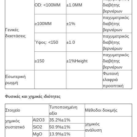
OD: <100MM
±1.0MM
διαβήτης
βερνιέρων
παχυμετρικός
≥100MM
±1%
διαβήτης
Γενικές
βερνιέρων
διαστάσεις
παχυμετρικός
Ύψος: <150
±1.0
διαβήτης
βερνιέρων
παχυμετρικός
≥150
±1%Height
διαβήτης
βερνιέρων
Φωτεινή
Εσωτερική
ελαφριά
ρωγμή
προοπτική
Φυσικές και χημικές ιδιότητες
Τυποποιημένη
Στοιχείο
Μέθοδοι δοκιμής
αξία
Al2O3
35.2%±1%
χημικός
χημικός
συστατικό
SiO2
50.9%±1%
ανάλυση
MgO
13.9%±1%