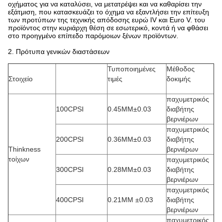
οχήματος για να καταλύσει, να μετατρέψει και να καθαρίσει την
εξάτμιση, που κατασκευάζει το όχημα να εξαντλήσει την επίτευξη
των προτύπων της τεχνικής απόδοσης ευρώ IV και Euro V. του
προϊόντος στην κυριάρχη θέση σε εσωτερικό, κοντά ή να φθάσει
στο προηγμένο επίπεδο παρόμοιων ξένων προϊόντων.
2.
Πρότυπα γενικών διαστάσεων
Τυποποιημένες
Μέθοδος
Στοιχείο
τιμές
δοκιμής
παχυμετρικός
100CPSI
0.45MM±0.03
διαβήτης
βερνιέρων
παχυμετρικός
200CPSI
0.36MM±0.03
διαβήτης
Thinkness
βερνιέρων
τοίχων
παχυμετρικός
300CPSI
0.28MM±0.03
διαβήτης
βερνιέρων
παχυμετρικός
400CPSI
0.21MM ±0.03
διαβήτης
βερνιέρων
παχυμετρικός