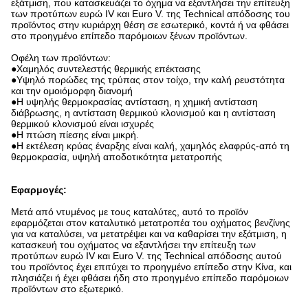
εξάτμιση, που κατασκευάζει το όχημα να εξαντλήσει την επίτευξη
των προτύπων ευρώ IV και Euro V. της Technical απόδοσης του
προϊόντος στην κυριάρχη θέση σε εσωτερικό, κοντά ή να φθάσει
στο προηγμένο επίπεδο παρόμοιων ξένων προϊόντων.
Οφέλη των προϊόντων:
●Χαμηλός συντελεστής θερμικής επέκτασης
●Υψηλό πορώδες της τρύπας στον τοίχο, την καλή ρευστότητα
και την ομοιόμορφη διανομή
●Η υψηλής θερμοκρασίας αντίσταση, η χημική αντίσταση
διάβρωσης, η αντίσταση θερμικού κλονισμού και η αντίσταση
θερμικού κλονισμού είναι ισχυρές
●Η πτώση πίεσης είναι μικρή.
●Η εκτέλεση κρύας έναρξης είναι καλή, χαμηλός ελαφρύς-από τη
θερμοκρασία, υψηλή αποδοτικότητα μετατροπής
Εφαρμογές:
Μετά από ντυμένος με τους καταλύτες, αυτό το προϊόν
εφαρμόζεται στον καταλυτικό μετατροπέα του οχήματος βενζίνης
για να καταλύσει, να μετατρέψει και να καθαρίσει την εξάτμιση, η
κατασκευή του οχήματος να εξαντλήσει την επίτευξη των
προτύπων ευρώ IV και Euro V. της Technical απόδοσης αυτού
του προϊόντος έχει επιτύχει το προηγμένο επίπεδο στην Κίνα, και
πλησιάζει ή έχει φθάσει ήδη στο προηγμένο επίπεδο παρόμοιων
προϊόντων στο εξωτερικό.