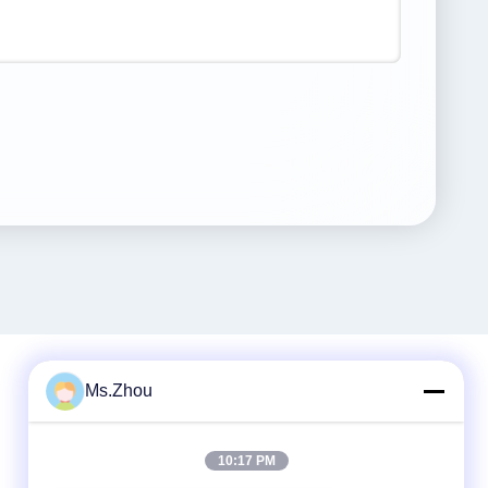
Ms.Zhou
Γρήγορη επικοινωνία
10:17 PM
Τηλεφώνημα